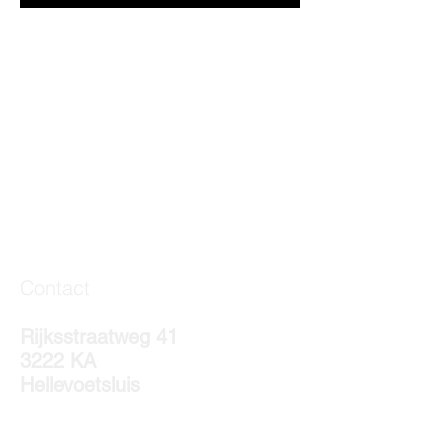
Contact
Rijksstraatweg 41
3222 KA
Hellevoetsluis