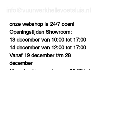
info@vuurwerkhellevoetsluis.nl
onze webshop is 24/7 open!
Openingstijden Showroom:
13 december van 10:00 tot 17:00
14 december van 12:00 tot 17:00
Vanaf 19 december t/m 28
december
Maandag t/m zondag van 12:00 tot
17:00 uur.
Let op: Eerste en tweede kerstdag
gesloten
Verkoopdagen:
29 december van 08:00 tot 21:00
uur
30 december van 08:00 tot 21:00
uur