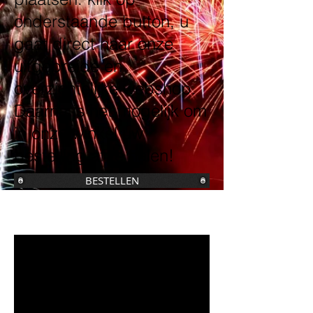
onderstaande button, u
gaat direct naar onze
uitgebreide en
overzichtelijke webshop.
Daarna is het mogelijk om
in onze winkel uw
bestelling af te halen!
BESTELLEN