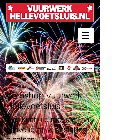
Webshop vuurwerk
Hellevoetsluis
Hier kunt u direct snel en
eenvoudig uw bestelling
plaatsen: klik op