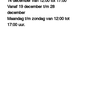
14 december van 12:00 tot 17:00
Vanaf 19 december t/m 28
december
Maandag t/m zondag van 12:00 tot
17:00 uur.
Let op: Eerste en tweede kerstdag
gesloten
Verkoopdagen:
29 december van 08:00 tot 21:00
uur
30 december van 08:00 tot 21:00
uur
31 december van 08:00 tot 18:00
uur