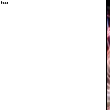
 hoor! 