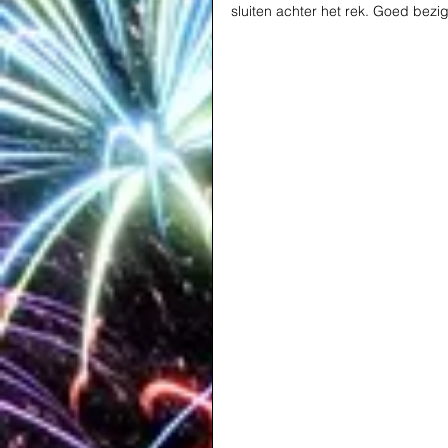
sluiten achter het rek. Goed bezig